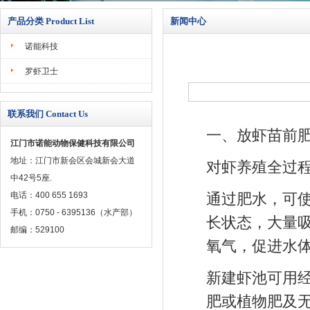
产品分类 Product List
新闻中心
诺能科技
罗虾卫士
联系我们 Contact Us
一、放虾苗前
江门市诺能动物保健科技有限公司
地址：江门市新会区会城新会大道
对虾养殖全过
中42号5座.
电话：400 655 1693
通过肥水，可
手机：0750 - 6395136（水产部）
长状态，大量吸
邮编：529100
氧气，促进水
新建虾池可用
肥或植物肥及