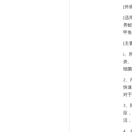
[外
[适
养鮼
甲鱼
[主
i、
炎、
细菌
2、
快速
对于
3、
应，
活，
4、