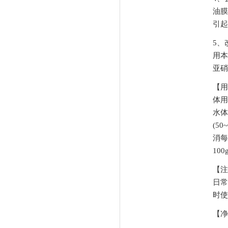
油膜
引起
5、
用本
亚硝
【用
体用
水体
(5
消每
10
【注
日常
时使
【净