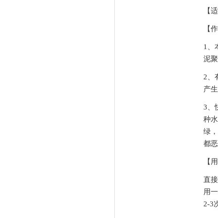
【适
【作
1、
泥聚
2、
产生
3、
种水
绿，
都恶
【用
直接
用一
2-